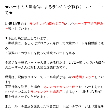
★ハートの大量送信によるランキング操作につい
て★
LINE LIVEでは、
ランキングの操作を目的
とした
ハート不正送信行為
を
禁止しています。
▼下記行為は禁止しています。
・機械的に、もしくはプログラムを作って大量のハートを自動的に送
る
・複数のアカウントを使って連続でハートを送る
不適切な手段でハートを大量に送る行為は、LIVEを楽しんでいるほか
のユーザーさんに対し大変な迷惑行為です。
運営は、配信やコメントでルール違反が無いか
24時間チェック
してい
ます。
不正行為を発見した場合、
その
方のアカウン
ト停止
や、ハートを送ら
れたチャンネルを
ランキングから非表示
にするなど、LINE LIVEの利
用を停止させていただきます。
また、ルール違反を発見した場合には、下記ヘルプページより通報を